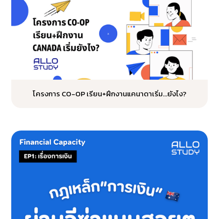
โครงการ CO-OP เรียน+ฝึกงานแคนาดาเริ่ม...ยังไง?