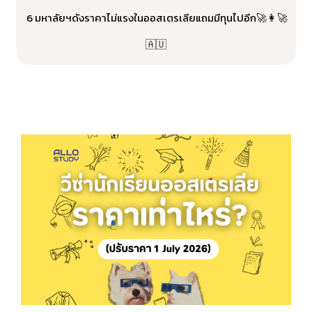
6 มหาลัยฯดังราคาไม่แรงในออสเตรเลียแถมมีทุนไปอีก🚀👩‍🚀
🇦🇺