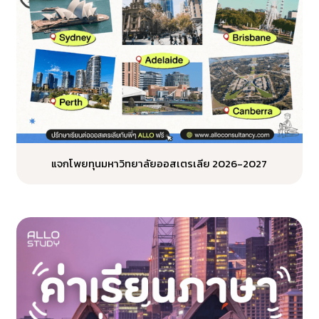
แจกโพยทุนมหาวิทยาลัยออสเตรเลีย 2026-2027