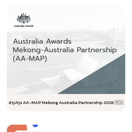
สรุปทุน AA-MAP Mekong Australia Partnership 2026 🇦🇺