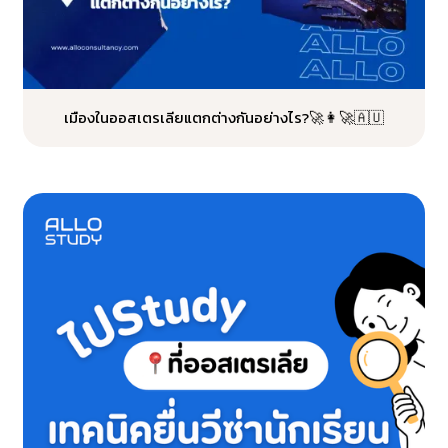
เมืองในออสเตรเลียแตกต่างกันอย่างไร?🚀👩‍🚀🇦🇺