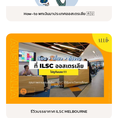
How-to พกเงินมาประเทศออสเตรเลีย 🇦🇺
รีวิวบรรยากาศ ILSC MELBOURNE