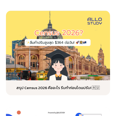
สรุป Census 2026 คืออะไร รีบทำก่อนโดนปรับ! 🇦🇺