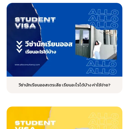
วีซ่านักเรียนออสเตรเลีย เรียนอะไรได้บ้าง ค่าใช้จ่าย?