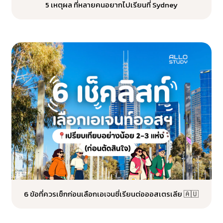
5 เหตุผล ที่หลายคนอยากไปเรียนที่ Sydney
6 ข้อที่ควรเช็กก่อนเลือกเอเจนซี่เรียนต่อออสเตรเลีย 🇦🇺