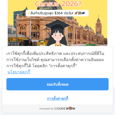
เราใช้คุกกี้เพื่อเพิ่มประสิทธิภาพ และประสบการณ์ที่ดีใน
สรุป Census 2026 คืออะไร รีบทำก่อนโดนปรับ! 🇦🇺
การใช้งานเว็บไซต์ คุณสามารถเลือกตั้งค่าความยินยอม
การใช้คุกกี้ได้ โดยคลิก "การตั้งค่าคุกกี้"
Next
นโยบายคุกกี้
ยอมรับทั้งหมด
การตั้งค่าคุกกี้
ALLO
ศูนย์การศึกษาเรียนต่อต่างประเทศในระดับ Diploma
เรียนภาษา และคอร์ส Summer รวมถึงให้บริการทำวีซ่าสำหรับ