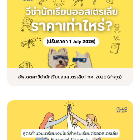
อัพเดตค่าวีซ่านักเรียนออสเตรเลีย 1 กค. 2026 (ล่าสุด)