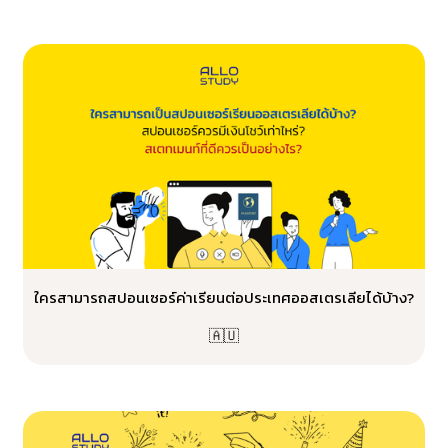
ใครสามารถสปอนเซอร์ค่าเรียนต่อประเทศออสเตรเลียได้บ้าง?
🇦🇺