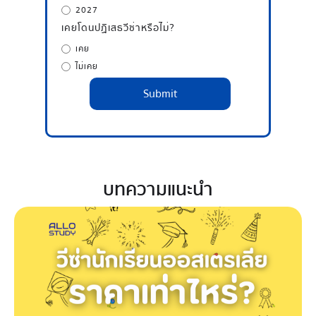
2027
เคยโดนปฏิเสธวีซ่าหรือไม่?
เคย
ไม่เคย
บทความแนะนำ