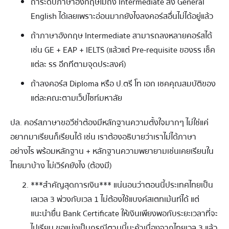
ถ้าระดับภาษาอังกฤษไม่ถึง Intermediate ลง General
English ได้เลยเพราะอ่อนมากยังไงลงคอร์สอื่นไม่ได้อยู่แล้ว
ถ้าภาษาอังกฤษ Intermediate สามารถลงหลายคอร์สได้
เช่น GE + EAP + IELTS (แล้วแต่ Pre-requisite ของรร เช็ค
แต่ละ รร อีกทีตามจุดประสงค์)
ถ้าลงคอร์ส Diploma หรือ ป.ตรี โท เอก เชคคุณสมบัติของ
แต่ละคณะตามเว็ปไซท์มหาลัย
ปล. คอร์สภาษาขอวีซ่าต้องมีหลักฐานความตั้งใจมากๆ ไม่ใช่แค่
อยากมาเรียนก็เรียนได้ เช่น เราต้องอธิบายว่าเราไม่ได้ภาษา
อย่างไร พร้อมหลักฐาน + หลักฐานความพยายามเช่นเคยเรียนใน
ไทยมาบ้าง ไม่เวิร์คยังไง (ต้องมี)
***สำคัญสุดการเงิน*** แน่นอนว่าตอนนี้ประเทศไทยเป็น
เลเวล 3 พ่วงกับเวล 1 ไม่ต้องใช้แบงค์สเตทเม้นท์ได้ แต่
แนะนำยื่น Bank Certificate ให้เงินเพียงพอกับระยะเวลาที่จะ
ไปเรียน ขอแบ่งเป็นกรณีตามนี้นะค้าเนื่องจากไทยเวล 3 แล้ว