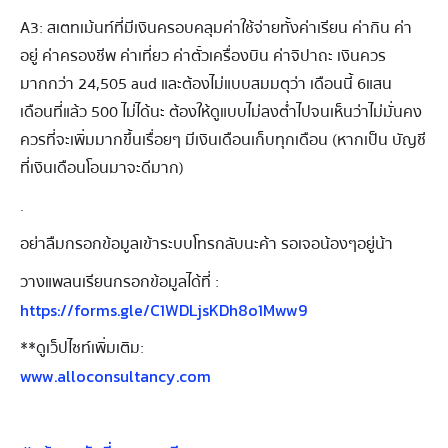
A3: สเตทเม้นท์ที่มีเงินครอบคลุมค่าใช้จ่ายทั้งค่าเรียน ค่ากิน ค่า
อยู่ ค่าครองชีพ ค่าเที่ยว ค่าตั๋วเครื่องบิน ค่าจิปาถะ เงินควร
มากกว่า 24,505 aud และต้องไม่แบบสมมตุว่า เดือนนี้ 6แสน
เดือนที่แล้ว 500 ไม่ได้นะ ต้องให้ดูแบบไม่ลงต่ำไปจนเห็นว่าไม่มั่นคง
ควรที่จะเพิ่มมากขึ้นเรื่อยๆ มีเงินเดือนเก็บทุกเดือน (หากเป็น บัญชี
ที่เงินเดือนโอนมาจะดีมาก)
.
อย่าลืมกรอกข้อมูลเข้าระบบโทรกลับนะค้า รอเจอน้องๆอยู่น้า
วางแพลนเรียนกรอกข้อมูลได้ที่ :
https://forms.gle/C1WDLjsKDh8o1Mww9
**ดูเว็ปไซท์เพิ่มเติม:
www.alloconsultancy.com