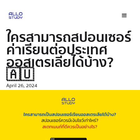
ใครสามารถสปอนเซอร์
ค่าเรียนต่อประเทศ
ออสเตรเลียได้บ้าง?
🇦🇺
April 26, 2024