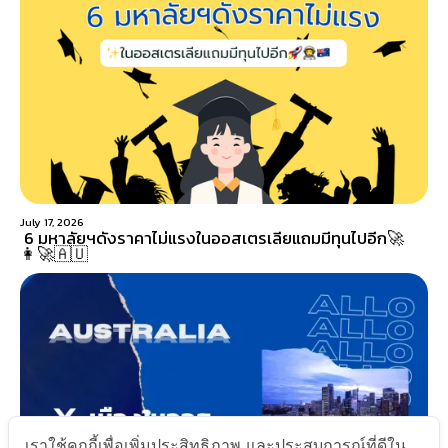
July 17, 2026
6 มหาลัยฯดังราคาไม่แรงในออสเตรเลียแถมมีทุนไปอีก🚀
👩‍🚀🇦🇺
เราใช้คุกกี้เพื่อเพิ่มประสิทธิภาพ และประสบการณ์ที่ดีใน