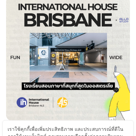
April 29, 2025
เราใช้คุกกี้เพื่อเพิ่มประสิทธิภาพ และประสบการณ์ที่ดีใน
โรงเรียน International House Brisbane